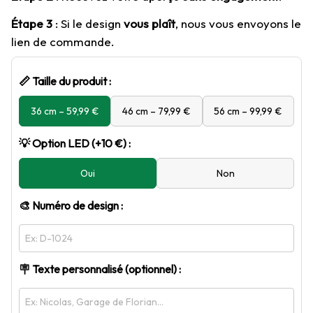
Étape 3
 : Si le design 
vous plaît
, nous vous envoyons le 
lien de commande.
📏 Taille du produit :
36 cm – 59,99 €
46 cm – 79,99 €
56 cm – 99,99 €
💡 Option LED (+10 €) :
Oui
Non
🎨 Numéro de design :
🪧 Texte personnalisé (optionnel) :