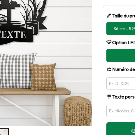
📏 Taille du pr
36 cm – 59
💡 Option LED
🎨 Numéro de 
🪧 Texte perso
