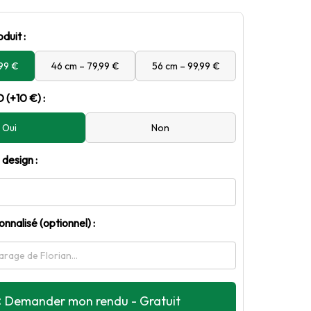
oduit :
,99 €
46 cm – 79,99 €
56 cm – 99,99 €
 (+10 €) :
Oui
Non
design :
nnalisé (optionnel) :
 Demander mon rendu - Gratuit