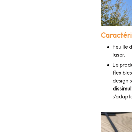
Caractéris
Feuille 
laser.
Le produ
flexible
design 
dissimu
s’adapt