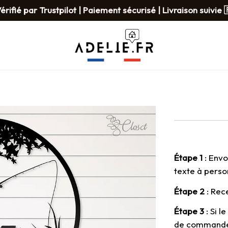
érifié par Trustpilot | Paiement sécurisé | Livraison suivie 
Étape 1
 : Env
texte à perso
Étape 2
 : Re
Étape 3
 : Si l
de command