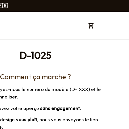
🇫🇷
D-1025
Comment ça marche ?
oyez-nous le numéro du modèle (D-1XXX) et le 
nnaliser.
cevez votre aperçu 
sans engagement
.
e design 
vous plaît
, nous vous envoyons le lien 
e.