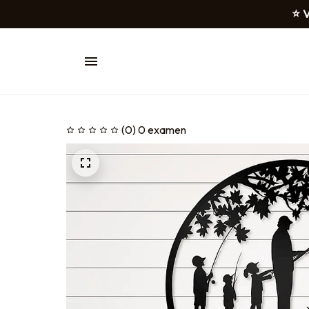
⭐ V
(0) 0 examen