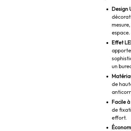
Design 
décorat
mesure, 
espace.
Effet L
apporte
sophist
un bure
Matéria
de haute
anticorr
Facile à
de fixat
effort.
Économi