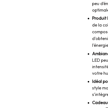
peu d’én
optimale
Produit 
de la co
composé
d'obteni
l'énergie
Ambianc
LED peuv
intensit
votre h
Idéal po
style mo
s’intègr
Cadeau 