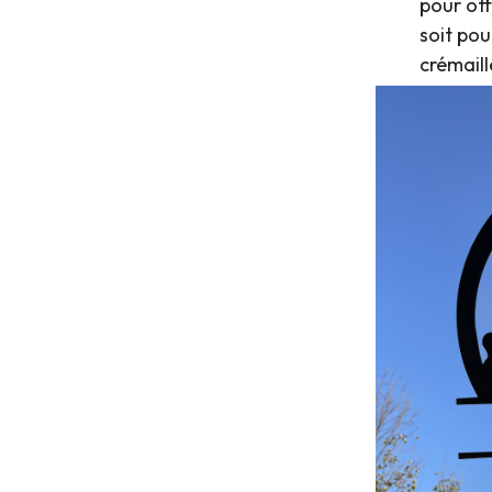
pour off
soit pou
crémaill