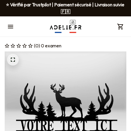
⭐ Vérifié par Trustpilot | Paiement sécurisé | Livraison suivie 
🇫🇷
(0) 0 examen