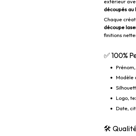
extérieur av
découpés au 
Chaque créati
découpe laser
finitions nett
✅ 100% Pe
Prénom,
Modèle 
Silhouet
Logo, te
Date, ci
🛠 Qualit