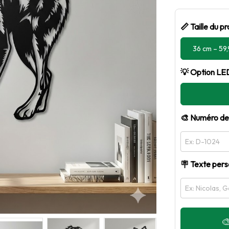
📏 Taille du pr
36 cm – 59
💡 Option LED
🎨 Numéro de 
🪧 Texte perso
