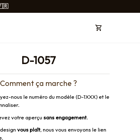
🇫🇷
D-1057
Comment ça marche ?
oyez-nous le numéro du modèle (D-1XXX) et le 
nnaliser.
cevez votre aperçu 
sans engagement
.
e design 
vous plaît
, nous vous envoyons le lien 
e.