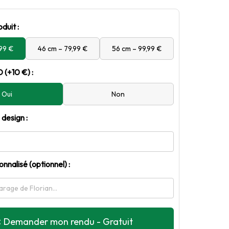
oduit :
,99 €
46 cm – 79,99 €
56 cm – 99,99 €
 (+10 €) :
Oui
Non
design :
nnalisé (optionnel) :
 Demander mon rendu - Gratuit