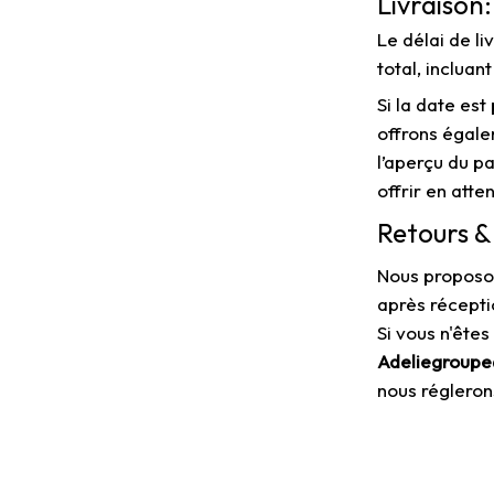
Livraison:
Le délai de li
total, incluan
Si la date est
offrons égal
l’aperçu du p
offrir en atte
Retours 
Nous proposon
après récepti
Si vous n'êtes
Adeliegroup
nous régleron