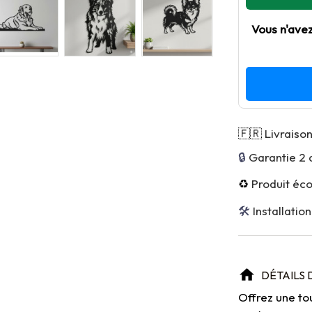
Vous n'ave
🇫🇷
Livraison
🔒 
Garantie 2 
♻️
Produit éc
🛠 
Installation
DÉTAILS 
Offrez une to