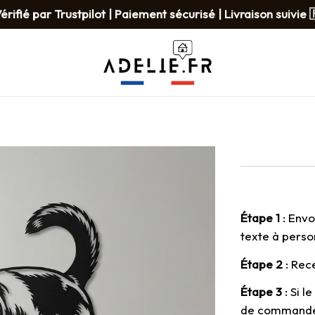
érifié par Trustpilot | Paiement sécurisé | Livraison suivie 
Étape 1
 : Env
texte à perso
Étape 2
 : Re
Étape 3
 : Si l
de command