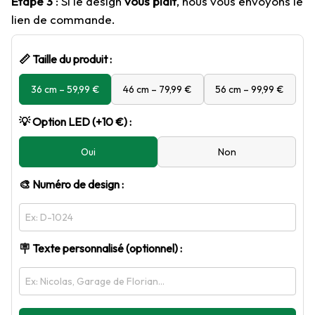
Étape 3
 : Si le design 
vous plaît
, nous vous envoyons le 
lien de commande.
📏 Taille du produit :
36 cm – 59,99 €
46 cm – 79,99 €
56 cm – 99,99 €
💡 Option LED (+10 €) :
Oui
Non
🎨 Numéro de design :
🪧 Texte personnalisé (optionnel) :