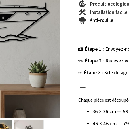
Produit écologiq
Installation facile
Anti-rouille
📸 
Étape 1
 : Envoyez-n
👀 
Étape 2
 : Recevez v
✅ 
Étape 3
 : Si le design
Chaque pièce est découpée
36 × 36 cm — 59
46 × 46 cm — 79