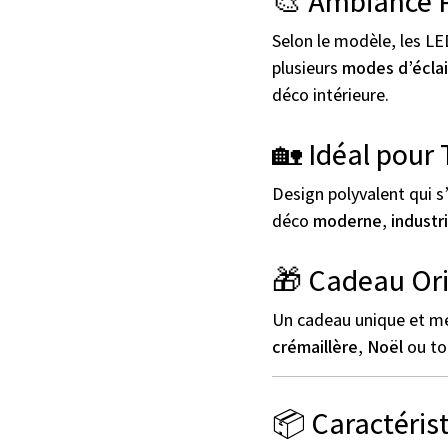
🎨 Ambiance P
Selon le modèle, les LE
plusieurs
modes d’écla
déco intérieure.
🏡 Idéal pour 
Design polyvalent qui s
déco
moderne
,
industri
🎁 Cadeau Ori
Un cadeau unique et m
crémaillère
,
Noël
ou to
📦 Caractéris